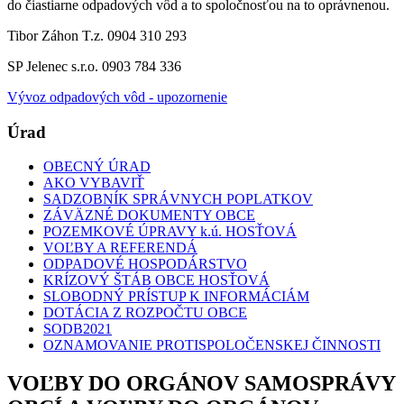
do čiastiarne odpadových vôd a to spoločnosťou na to oprávnenou.
Tibor Záhon T.z. 0904 310 293
SP Jelenec s.r.o. 0903 784 336
Vývoz odpadových vôd - upozornenie
Úrad
OBECNÝ ÚRAD
AKO VYBAVIŤ
SADZOBNÍK SPRÁVNYCH POPLATKOV
ZÁVÄZNÉ DOKUMENTY OBCE
POZEMKOVÉ ÚPRAVY k.ú. HOSŤOVÁ
VOĽBY A REFERENDÁ
ODPADOVÉ HOSPODÁRSTVO
KRÍZOVÝ ŠTÁB OBCE HOSŤOVÁ
SLOBODNÝ PRÍSTUP K INFORMÁCIÁM
DOTÁCIA Z ROZPOČTU OBCE
SODB2021
OZNAMOVANIE PROTISPOLOČENSKEJ ČINNOSTI
VOĽBY DO ORGÁNOV SAMOSPRÁVY