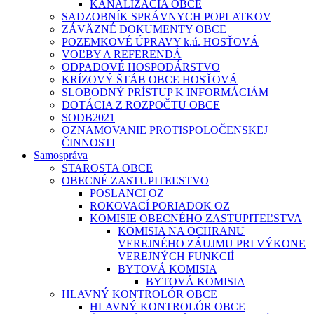
KANALIZÁCIA OBCE
SADZOBNÍK SPRÁVNYCH POPLATKOV
ZÁVÄZNÉ DOKUMENTY OBCE
POZEMKOVÉ ÚPRAVY k.ú. HOSŤOVÁ
VOĽBY A REFERENDÁ
ODPADOVÉ HOSPODÁRSTVO
KRÍZOVÝ ŠTÁB OBCE HOSŤOVÁ
SLOBODNÝ PRÍSTUP K INFORMÁCIÁM
DOTÁCIA Z ROZPOČTU OBCE
SODB2021
OZNAMOVANIE PROTISPOLOČENSKEJ
ČINNOSTI
Samospráva
STAROSTA OBCE
OBECNÉ ZASTUPITEĽSTVO
POSLANCI OZ
ROKOVACÍ PORIADOK OZ
KOMISIE OBECNÉHO ZASTUPITEĽSTVA
KOMISIA NA OCHRANU
VEREJNÉHO ZÁUJMU PRI VÝKONE
VEREJNÝCH FUNKCIÍ
BYTOVÁ KOMISIA
BYTOVÁ KOMISIA
HLAVNÝ KONTROLÓR OBCE
HLAVNÝ KONTROLÓR OBCE