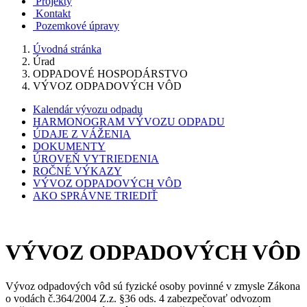
Projekty
Kontakt
Pozemkové úpravy
Úvodná stránka
Úrad
ODPADOVÉ HOSPODÁRSTVO
VÝVOZ ODPADOVÝCH VÔD
Kalendár vývozu odpadu
HARMONOGRAM VÝVOZU ODPADU
ÚDAJE Z VÁŽENIA
DOKUMENTY
ÚROVEŇ VYTRIEDENIA
ROČNÉ VÝKAZY
VÝVOZ ODPADOVÝCH VÔD
AKO SPRÁVNE TRIEDIŤ
VÝVOZ ODPADOVÝCH VÔD
Vývoz odpadových vôd sú fyzické osoby povinné v zmysle Zákona
o vodách č.364/2004 Z.z. §36 ods. 4 zabezpečovať odvozom