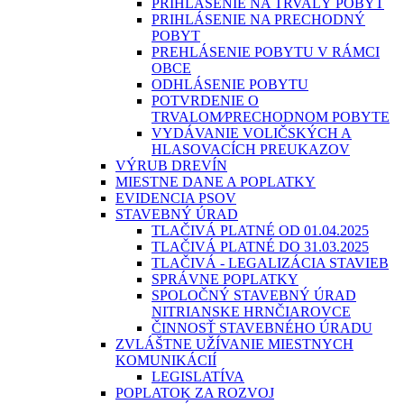
PRIHLÁSENIE NA TRVALÝ POBYT
PRIHLÁSENIE NA PRECHODNÝ
POBYT
PREHLÁSENIE POBYTU V RÁMCI
OBCE
ODHLÁSENIE POBYTU
POTVRDENIE O
TRVALOM⁄PRECHODNOM POBYTE
VYDÁVANIE VOLIČSKÝCH A
HLASOVACÍCH PREUKAZOV
VÝRUB DREVÍN
MIESTNE DANE A POPLATKY
EVIDENCIA PSOV
STAVEBNÝ ÚRAD
TLAČIVÁ PLATNÉ OD 01.04.2025
TLAČIVÁ PLATNÉ DO 31.03.2025
TLAČIVÁ - LEGALIZÁCIA STAVIEB
SPRÁVNE POPLATKY
SPOLOČNÝ STAVEBNÝ ÚRAD
NITRIANSKE HRNČIAROVCE
ČINNOSŤ STAVEBNÉHO ÚRADU
ZVLÁŠTNE UŽÍVANIE MIESTNYCH
KOMUNIKÁCIÍ
LEGISLATÍVA
POPLATOK ZA ROZVOJ