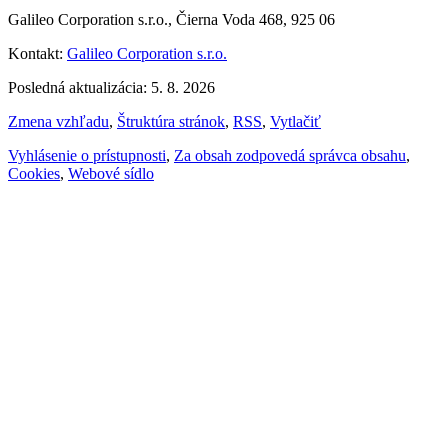
Galileo Corporation s.r.o., Čierna Voda 468, 925 06
Kontakt:
Galileo Corporation s.r.o.
Posledná aktualizácia: 5. 8. 2026
Zmena vzhľadu
,
Štruktúra stránok
,
RSS
,
Vytlačiť
Vyhlásenie o prístupnosti
,
Za obsah zodpovedá správca obsahu
,
Cookies
,
Webové sídlo