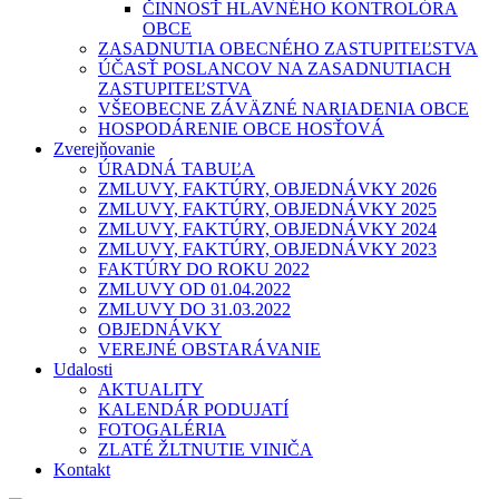
ČINNOSŤ HLAVNÉHO KONTROLÓRA
OBCE
ZASADNUTIA OBECNÉHO ZASTUPITEĽSTVA
ÚČASŤ POSLANCOV NA ZASADNUTIACH
ZASTUPITEĽSTVA
VŠEOBECNE ZÁVÄZNÉ NARIADENIA OBCE
HOSPODÁRENIE OBCE HOSŤOVÁ
Zverejňovanie
ÚRADNÁ TABUĽA
ZMLUVY, FAKTÚRY, OBJEDNÁVKY 2026
ZMLUVY, FAKTÚRY, OBJEDNÁVKY 2025
ZMLUVY, FAKTÚRY, OBJEDNÁVKY 2024
ZMLUVY, FAKTÚRY, OBJEDNÁVKY 2023
FAKTÚRY DO ROKU 2022
ZMLUVY OD 01.04.2022
ZMLUVY DO 31.03.2022
OBJEDNÁVKY
VEREJNÉ OBSTARÁVANIE
Udalosti
AKTUALITY
KALENDÁR PODUJATÍ
FOTOGALÉRIA
ZLATÉ ŽLTNUTIE VINIČA
Kontakt