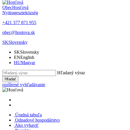
Obec
Hosťová
Nyitrageszte
község
+421 377 871 955
obec@hostova.sk
SK
Slovensky
SK
Slovensky
EN
English
HU
Magyar
Hľadaný výraz
Hľadať
rozšírené vyhľadávanie
Úradná tabuľa
Odpadové hospodárstvo
Ako vybaviť