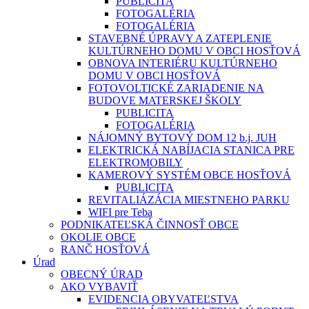
PUBLICITA
FOTOGALÉRIA
FOTOGALÉRIA
STAVEBNÉ ÚPRAVY A ZATEPLENIE
KULTÚRNEHO DOMU V OBCI HOSŤOVÁ
OBNOVA INTERIÉRU KULTÚRNEHO
DOMU V OBCI HOSŤOVÁ
FOTOVOLTICKÉ ZARIADENIE NA
BUDOVE MATERSKEJ ŠKOLY
PUBLICITA
FOTOGALÉRIA
NÁJOMNÝ BYTOVÝ DOM 12 b.j. JUH
ELEKTRICKÁ NABÍJACIA STANICA PRE
ELEKTROMOBILY
KAMEROVÝ SYSTÉM OBCE HOSŤOVÁ
PUBLICITA
REVITALIÁZÁCIA MIESTNEHO PARKU
WIFI pre Teba
PODNIKATEĽSKÁ ČINNOSŤ OBCE
OKOLIE OBCE
RANČ HOSŤOVÁ
Úrad
OBECNÝ ÚRAD
AKO VYBAVIŤ
EVIDENCIA OBYVATEĽSTVA