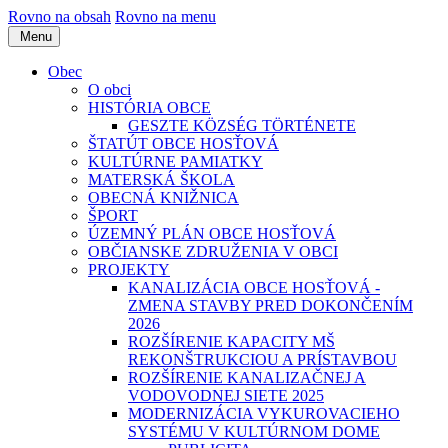
Rovno na obsah
Rovno na menu
Menu
Obec
O obci
HISTÓRIA OBCE
GESZTE KÖZSÉG TÖRTÉNETE
ŠTATÚT OBCE HOSŤOVÁ
KULTÚRNE PAMIATKY
MATERSKÁ ŠKOLA
OBECNÁ KNIŽNICA
ŠPORT
ÚZEMNÝ PLÁN OBCE HOSŤOVÁ
OBČIANSKE ZDRUŽENIA V OBCI
PROJEKTY
KANALIZÁCIA OBCE HOSŤOVÁ -
ZMENA STAVBY PRED DOKONČENÍM
2026
ROZŠÍRENIE KAPACITY MŠ
REKONŠTRUKCIOU A PRÍSTAVBOU
ROZŠÍRENIE KANALIZAČNEJ A
VODOVODNEJ SIETE 2025
MODERNIZÁCIA VYKUROVACIEHO
SYSTÉMU V KULTÚRNOM DOME