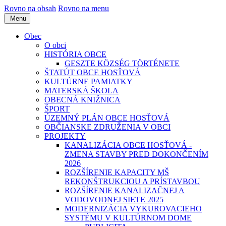
Rovno na obsah
Rovno na menu
Menu
Obec
O obci
HISTÓRIA OBCE
GESZTE KÖZSÉG TÖRTÉNETE
ŠTATÚT OBCE HOSŤOVÁ
KULTÚRNE PAMIATKY
MATERSKÁ ŠKOLA
OBECNÁ KNIŽNICA
ŠPORT
ÚZEMNÝ PLÁN OBCE HOSŤOVÁ
OBČIANSKE ZDRUŽENIA V OBCI
PROJEKTY
KANALIZÁCIA OBCE HOSŤOVÁ -
ZMENA STAVBY PRED DOKONČENÍM
2026
ROZŠÍRENIE KAPACITY MŠ
REKONŠTRUKCIOU A PRÍSTAVBOU
ROZŠÍRENIE KANALIZAČNEJ A
VODOVODNEJ SIETE 2025
MODERNIZÁCIA VYKUROVACIEHO
SYSTÉMU V KULTÚRNOM DOME