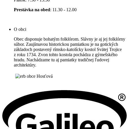
Prestávka na obed
: 11.30 - 12.00
O obci
Obec disponuje bohatým folklórom. Slávny je aj jej folklórny
súbor. Zaujímavou historickou pamiatkou je na gotických
základoch postavený rímsko-katolícky kostol Svätej Trojice
z roku 1734. Zvon tohto kostola pochádza z gýmešského
hradu. Nachádzame tu aj pamiatky tradičnej ľudovej
architektúry.