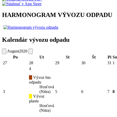
HARMONOGRAM VÝVOZU ODPADU
Kalendár vývozu odpadu
August
2026
Po
Ut
St
Št
Pi
So
27
28
29
30
31
1
4
Vývoz bio
odpadu
Hosťová
3
(Nitra)
5
6
7
8
Vývoz
plastu
Hosťová
(Nitra)