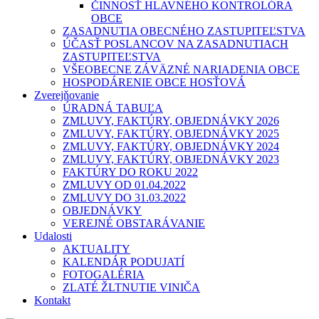
ČINNOSŤ HLAVNÉHO KONTROLÓRA
OBCE
ZASADNUTIA OBECNÉHO ZASTUPITEĽSTVA
ÚČASŤ POSLANCOV NA ZASADNUTIACH
ZASTUPITEĽSTVA
VŠEOBECNE ZÁVÄZNÉ NARIADENIA OBCE
HOSPODÁRENIE OBCE HOSŤOVÁ
Zverejňovanie
ÚRADNÁ TABUĽA
ZMLUVY, FAKTÚRY, OBJEDNÁVKY 2026
ZMLUVY, FAKTÚRY, OBJEDNÁVKY 2025
ZMLUVY, FAKTÚRY, OBJEDNÁVKY 2024
ZMLUVY, FAKTÚRY, OBJEDNÁVKY 2023
FAKTÚRY DO ROKU 2022
ZMLUVY OD 01.04.2022
ZMLUVY DO 31.03.2022
OBJEDNÁVKY
VEREJNÉ OBSTARÁVANIE
Udalosti
AKTUALITY
KALENDÁR PODUJATÍ
FOTOGALÉRIA
ZLATÉ ŽLTNUTIE VINIČA
Kontakt