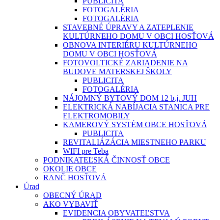
PUBLICITA
FOTOGALÉRIA
FOTOGALÉRIA
STAVEBNÉ ÚPRAVY A ZATEPLENIE
KULTÚRNEHO DOMU V OBCI HOSŤOVÁ
OBNOVA INTERIÉRU KULTÚRNEHO
DOMU V OBCI HOSŤOVÁ
FOTOVOLTICKÉ ZARIADENIE NA
BUDOVE MATERSKEJ ŠKOLY
PUBLICITA
FOTOGALÉRIA
NÁJOMNÝ BYTOVÝ DOM 12 b.j. JUH
ELEKTRICKÁ NABÍJACIA STANICA PRE
ELEKTROMOBILY
KAMEROVÝ SYSTÉM OBCE HOSŤOVÁ
PUBLICITA
REVITALIÁZÁCIA MIESTNEHO PARKU
WIFI pre Teba
PODNIKATEĽSKÁ ČINNOSŤ OBCE
OKOLIE OBCE
RANČ HOSŤOVÁ
Úrad
OBECNÝ ÚRAD
AKO VYBAVIŤ
EVIDENCIA OBYVATEĽSTVA