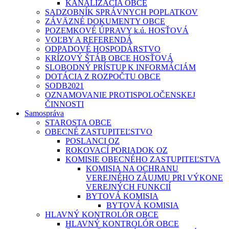
KANALIZÁCIA OBCE
SADZOBNÍK SPRÁVNYCH POPLATKOV
ZÁVÄZNÉ DOKUMENTY OBCE
POZEMKOVÉ ÚPRAVY k.ú. HOSŤOVÁ
VOĽBY A REFERENDÁ
ODPADOVÉ HOSPODÁRSTVO
KRÍZOVÝ ŠTÁB OBCE HOSŤOVÁ
SLOBODNÝ PRÍSTUP K INFORMÁCIÁM
DOTÁCIA Z ROZPOČTU OBCE
SODB2021
OZNAMOVANIE PROTISPOLOČENSKEJ
ČINNOSTI
Samospráva
STAROSTA OBCE
OBECNÉ ZASTUPITEĽSTVO
POSLANCI OZ
ROKOVACÍ PORIADOK OZ
KOMISIE OBECNÉHO ZASTUPITEĽSTVA
KOMISIA NA OCHRANU
VEREJNÉHO ZÁUJMU PRI VÝKONE
VEREJNÝCH FUNKCIÍ
BYTOVÁ KOMISIA
BYTOVÁ KOMISIA
HLAVNÝ KONTROLÓR OBCE
HLAVNÝ KONTROLÓR OBCE