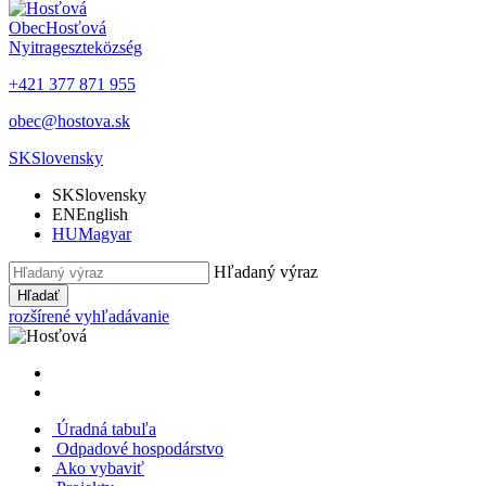
Obec
Hosťová
Nyitrageszte
község
+421 377 871 955
obec@hostova.sk
SK
Slovensky
SK
Slovensky
EN
English
HU
Magyar
Hľadaný výraz
Hľadať
rozšírené vyhľadávanie
Úradná tabuľa
Odpadové hospodárstvo
Ako vybaviť