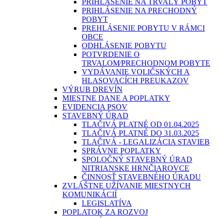
PRIHLÁSENIE NA TRVALÝ POBYT
PRIHLÁSENIE NA PRECHODNÝ
POBYT
PREHLÁSENIE POBYTU V RÁMCI
OBCE
ODHLÁSENIE POBYTU
POTVRDENIE O
TRVALOM⁄PRECHODNOM POBYTE
VYDÁVANIE VOLIČSKÝCH A
HLASOVACÍCH PREUKAZOV
VÝRUB DREVÍN
MIESTNE DANE A POPLATKY
EVIDENCIA PSOV
STAVEBNÝ ÚRAD
TLAČIVÁ PLATNÉ OD 01.04.2025
TLAČIVÁ PLATNÉ DO 31.03.2025
TLAČIVÁ - LEGALIZÁCIA STAVIEB
SPRÁVNE POPLATKY
SPOLOČNÝ STAVEBNÝ ÚRAD
NITRIANSKE HRNČIAROVCE
ČINNOSŤ STAVEBNÉHO ÚRADU
ZVLÁŠTNE UŽÍVANIE MIESTNYCH
KOMUNIKÁCIÍ
LEGISLATÍVA
POPLATOK ZA ROZVOJ