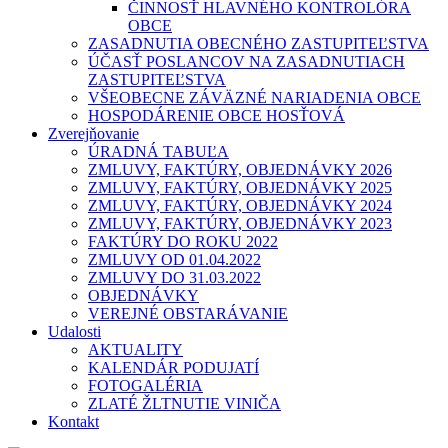
ČINNOSŤ HLAVNÉHO KONTROLÓRA
OBCE
ZASADNUTIA OBECNÉHO ZASTUPITEĽSTVA
ÚČASŤ POSLANCOV NA ZASADNUTIACH
ZASTUPITEĽSTVA
VŠEOBECNE ZÁVÄZNÉ NARIADENIA OBCE
HOSPODÁRENIE OBCE HOSŤOVÁ
Zverejňovanie
ÚRADNÁ TABUĽA
ZMLUVY, FAKTÚRY, OBJEDNÁVKY 2026
ZMLUVY, FAKTÚRY, OBJEDNÁVKY 2025
ZMLUVY, FAKTÚRY, OBJEDNÁVKY 2024
ZMLUVY, FAKTÚRY, OBJEDNÁVKY 2023
FAKTÚRY DO ROKU 2022
ZMLUVY OD 01.04.2022
ZMLUVY DO 31.03.2022
OBJEDNÁVKY
VEREJNÉ OBSTARÁVANIE
Udalosti
AKTUALITY
KALENDÁR PODUJATÍ
FOTOGALÉRIA
ZLATÉ ŽLTNUTIE VINIČA
Kontakt