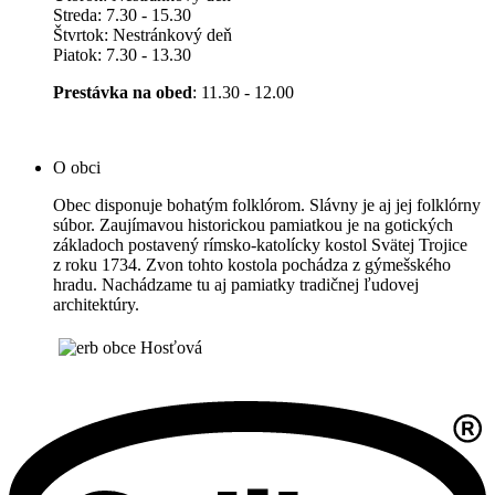
Streda: 7.30 - 15.30
Štvrtok: Nestránkový deň
Piatok: 7.30 - 13.30
Prestávka na obed
: 11.30 - 12.00
O obci
Obec disponuje bohatým folklórom. Slávny je aj jej folklórny
súbor. Zaujímavou historickou pamiatkou je na gotických
základoch postavený rímsko-katolícky kostol Svätej Trojice
z roku 1734. Zvon tohto kostola pochádza z gýmešského
hradu. Nachádzame tu aj pamiatky tradičnej ľudovej
architektúry.