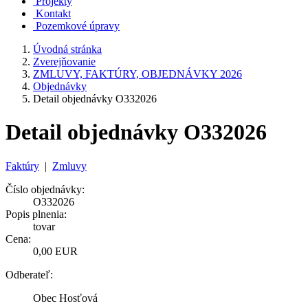
Projekty
Kontakt
Pozemkové úpravy
Úvodná stránka
Zverejňovanie
ZMLUVY, FAKTÚRY, OBJEDNÁVKY 2026
Objednávky
Detail objednávky O332026
Detail objednávky O332026
Faktúry
|
Zmluvy
Číslo objednávky:
O332026
Popis plnenia:
tovar
Cena:
0,00 EUR
Odberateľ:
Obec Hosťová