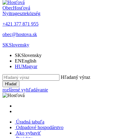
Obec
Hosťová
Nyitrageszte
község
+421 377 871 955
obec@hostova.sk
SK
Slovensky
SK
Slovensky
EN
English
HU
Magyar
Hľadaný výraz
Hľadať
rozšírené vyhľadávanie
Úradná tabuľa
Odpadové hospodárstvo
Ako vybaviť