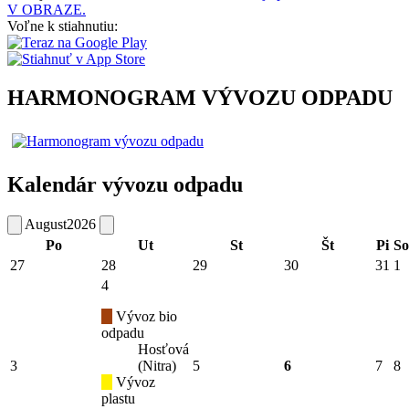
V OBRAZE.
Voľne k stiahnutiu:
HARMONOGRAM VÝVOZU ODPADU
Kalendár vývozu odpadu
August
2026
Po
Ut
St
Št
Pi
So
27
28
29
30
31
1
4
Vývoz bio
odpadu
Hosťová
3
(Nitra)
5
6
7
8
Vývoz
plastu