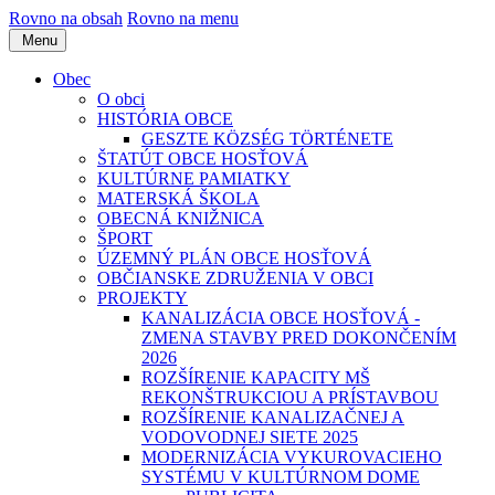
Rovno na obsah
Rovno na menu
Menu
Obec
O obci
HISTÓRIA OBCE
GESZTE KÖZSÉG TÖRTÉNETE
ŠTATÚT OBCE HOSŤOVÁ
KULTÚRNE PAMIATKY
MATERSKÁ ŠKOLA
OBECNÁ KNIŽNICA
ŠPORT
ÚZEMNÝ PLÁN OBCE HOSŤOVÁ
OBČIANSKE ZDRUŽENIA V OBCI
PROJEKTY
KANALIZÁCIA OBCE HOSŤOVÁ -
ZMENA STAVBY PRED DOKONČENÍM
2026
ROZŠÍRENIE KAPACITY MŠ
REKONŠTRUKCIOU A PRÍSTAVBOU
ROZŠÍRENIE KANALIZAČNEJ A
VODOVODNEJ SIETE 2025
MODERNIZÁCIA VYKUROVACIEHO
SYSTÉMU V KULTÚRNOM DOME