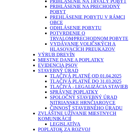
PRIHLÁSENIE NA TRVALÝ POBYT
PRIHLÁSENIE NA PRECHODNÝ
POBYT
PREHLÁSENIE POBYTU V RÁMCI
OBCE
ODHLÁSENIE POBYTU
POTVRDENIE O
TRVALOM⁄PRECHODNOM POBYTE
VYDÁVANIE VOLIČSKÝCH A
HLASOVACÍCH PREUKAZOV
VÝRUB DREVÍN
MIESTNE DANE A POPLATKY
EVIDENCIA PSOV
STAVEBNÝ ÚRAD
TLAČIVÁ PLATNÉ OD 01.04.2025
TLAČIVÁ PLATNÉ DO 31.03.2025
TLAČIVÁ - LEGALIZÁCIA STAVIEB
SPRÁVNE POPLATKY
SPOLOČNÝ STAVEBNÝ ÚRAD
NITRIANSKE HRNČIAROVCE
ČINNOSŤ STAVEBNÉHO ÚRADU
ZVLÁŠTNE UŽÍVANIE MIESTNYCH
KOMUNIKÁCIÍ
LEGISLATÍVA
POPLATOK ZA ROZVOJ