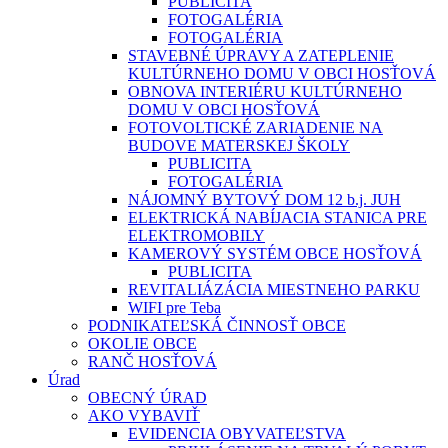
PUBLICITA
FOTOGALÉRIA
FOTOGALÉRIA
STAVEBNÉ ÚPRAVY A ZATEPLENIE
KULTÚRNEHO DOMU V OBCI HOSŤOVÁ
OBNOVA INTERIÉRU KULTÚRNEHO
DOMU V OBCI HOSŤOVÁ
FOTOVOLTICKÉ ZARIADENIE NA
BUDOVE MATERSKEJ ŠKOLY
PUBLICITA
FOTOGALÉRIA
NÁJOMNÝ BYTOVÝ DOM 12 b.j. JUH
ELEKTRICKÁ NABÍJACIA STANICA PRE
ELEKTROMOBILY
KAMEROVÝ SYSTÉM OBCE HOSŤOVÁ
PUBLICITA
REVITALIÁZÁCIA MIESTNEHO PARKU
WIFI pre Teba
PODNIKATEĽSKÁ ČINNOSŤ OBCE
OKOLIE OBCE
RANČ HOSŤOVÁ
Úrad
OBECNÝ ÚRAD
AKO VYBAVIŤ
EVIDENCIA OBYVATEĽSTVA