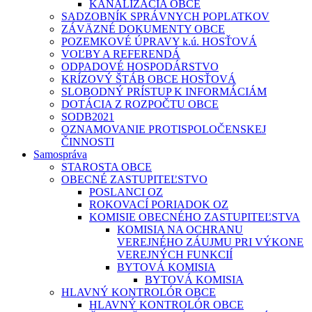
KANALIZÁCIA OBCE
SADZOBNÍK SPRÁVNYCH POPLATKOV
ZÁVÄZNÉ DOKUMENTY OBCE
POZEMKOVÉ ÚPRAVY k.ú. HOSŤOVÁ
VOĽBY A REFERENDÁ
ODPADOVÉ HOSPODÁRSTVO
KRÍZOVÝ ŠTÁB OBCE HOSŤOVÁ
SLOBODNÝ PRÍSTUP K INFORMÁCIÁM
DOTÁCIA Z ROZPOČTU OBCE
SODB2021
OZNAMOVANIE PROTISPOLOČENSKEJ
ČINNOSTI
Samospráva
STAROSTA OBCE
OBECNÉ ZASTUPITEĽSTVO
POSLANCI OZ
ROKOVACÍ PORIADOK OZ
KOMISIE OBECNÉHO ZASTUPITEĽSTVA
KOMISIA NA OCHRANU
VEREJNÉHO ZÁUJMU PRI VÝKONE
VEREJNÝCH FUNKCIÍ
BYTOVÁ KOMISIA
BYTOVÁ KOMISIA
HLAVNÝ KONTROLÓR OBCE
HLAVNÝ KONTROLÓR OBCE