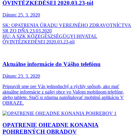
ÓVINTÉZKEDÉSEI 2020.03.23-tól
Dátum:
25. 3. 2020
SK: OPATRENIA ÚRADU VEREJNÉHO ZDRAVOTNÍCTVA
SR ZO DŇA 23.03.2020
HU: A SZK KÖZEGÉSZSÉGÜGYI HIVATAL
ÓVINTÉZKEDÉSEI 2020.03.23-tól
Aktuálne informácie do Vášho telefónu
Dátum:
23. 3. 2020
Pripravili sme pre Vás jednoduchý a rýchly spôsob, ako mať
aktuálne informácie z našej obce vo Vašom mobilnom telefóne,
alebo tablete. Stačí si zdarma nainštalovať mobilnú aplikáciu V
OBRAZE.
OPATRENIE OHĽADNE KONANIA
POHREBNÝCH OBRADOV