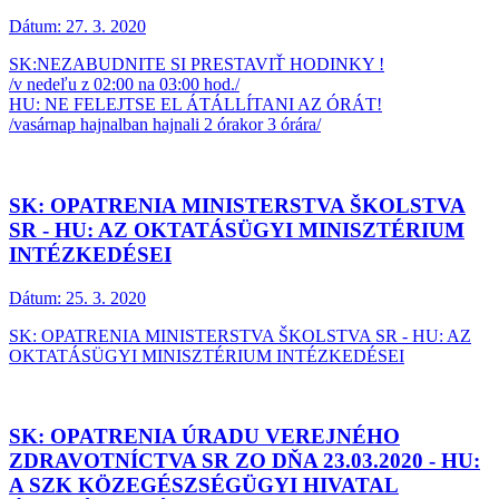
Dátum:
27. 3. 2020
SK:NEZABUDNITE SI PRESTAVIŤ HODINKY !
/v nedeľu z 02:00 na 03:00 hod./
HU: NE FELEJTSE EL ÁTÁLLÍTANI AZ ÓRÁT!
/vasárnap hajnalban hajnali 2 órakor 3 órára/
SK: OPATRENIA MINISTERSTVA ŠKOLSTVA
SR - HU: AZ OKTATÁSÜGYI MINISZTÉRIUM
INTÉZKEDÉSEI
Dátum:
25. 3. 2020
SK: OPATRENIA MINISTERSTVA ŠKOLSTVA SR - HU: AZ
OKTATÁSÜGYI MINISZTÉRIUM INTÉZKEDÉSEI
SK: OPATRENIA ÚRADU VEREJNÉHO
ZDRAVOTNÍCTVA SR ZO DŇA 23.03.2020 - HU:
A SZK KÖZEGÉSZSÉGÜGYI HIVATAL