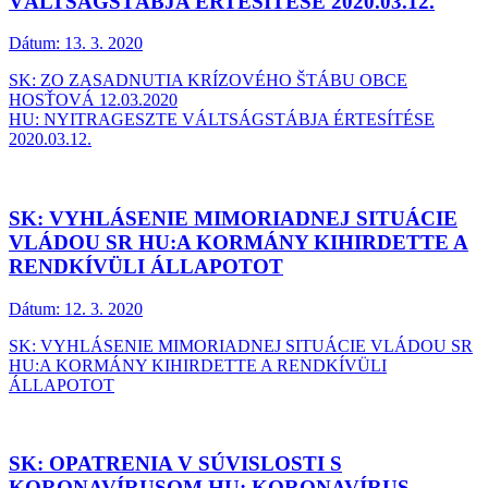
VÁLTSÁGSTÁBJA ÉRTESÍTÉSE 2020.03.12.
Dátum:
13. 3. 2020
SK: ZO ZASADNUTIA KRÍZOVÉHO ŠTÁBU OBCE
HOSŤOVÁ 12.03.2020
HU: NYITRAGESZTE VÁLTSÁGSTÁBJA ÉRTESÍTÉSE
2020.03.12.
SK: VYHLÁSENIE MIMORIADNEJ SITUÁCIE
VLÁDOU SR HU:A KORMÁNY KIHIRDETTE A
RENDKÍVÜLI ÁLLAPOTOT
Dátum:
12. 3. 2020
SK: VYHLÁSENIE MIMORIADNEJ SITUÁCIE VLÁDOU SR
HU:A KORMÁNY KIHIRDETTE A RENDKÍVÜLI
ÁLLAPOTOT
SK: OPATRENIA V SÚVISLOSTI S
KORONAVÍRUSOM HU: KORONAVÍRUS