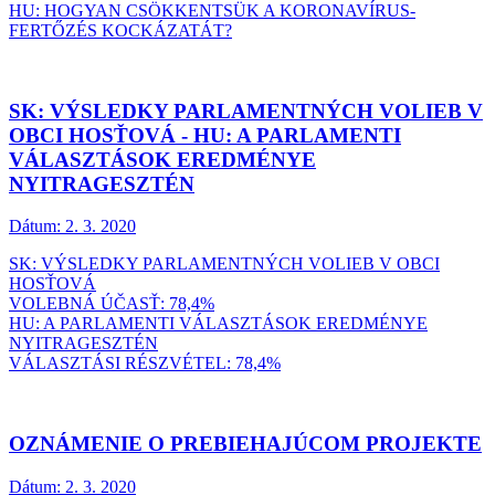
HU: HOGYAN CSÖKKENTSÜK A KORONAVÍRUS-
FERTŐZÉS KOCKÁZATÁT?
SK: VÝSLEDKY PARLAMENTNÝCH VOLIEB V
OBCI HOSŤOVÁ - HU: A PARLAMENTI
VÁLASZTÁSOK EREDMÉNYE
NYITRAGESZTÉN
Dátum:
2. 3. 2020
SK: VÝSLEDKY PARLAMENTNÝCH VOLIEB V OBCI
HOSŤOVÁ
VOLEBNÁ ÚČASŤ: 78,4%
HU: A PARLAMENTI VÁLASZTÁSOK EREDMÉNYE
NYITRAGESZTÉN
VÁLASZTÁSI RÉSZVÉTEL: 78,4%
OZNÁMENIE O PREBIEHAJÚCOM PROJEKTE
Dátum:
2. 3. 2020