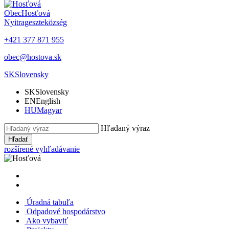
Obec
Hosťová
Nyitrageszte
község
+421 377 871 955
obec@hostova.sk
SK
Slovensky
SK
Slovensky
EN
English
HU
Magyar
Hľadaný výraz
Hľadať
rozšírené vyhľadávanie
Úradná tabuľa
Odpadové hospodárstvo
Ako vybaviť