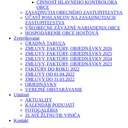
ČINNOSŤ HLAVNÉHO KONTROLÓRA
OBCE
ZASADNUTIA OBECNÉHO ZASTUPITEĽSTVA
ÚČASŤ POSLANCOV NA ZASADNUTIACH
ZASTUPITEĽSTVA
VŠEOBECNE ZÁVÄZNÉ NARIADENIA OBCE
HOSPODÁRENIE OBCE HOSŤOVÁ
Zverejňovanie
ÚRADNÁ TABUĽA
ZMLUVY, FAKTÚRY, OBJEDNÁVKY 2026
ZMLUVY, FAKTÚRY, OBJEDNÁVKY 2025
ZMLUVY, FAKTÚRY, OBJEDNÁVKY 2024
ZMLUVY, FAKTÚRY, OBJEDNÁVKY 2023
FAKTÚRY DO ROKU 2022
ZMLUVY OD 01.04.2022
ZMLUVY DO 31.03.2022
OBJEDNÁVKY
VEREJNÉ OBSTARÁVANIE
Udalosti
AKTUALITY
KALENDÁR PODUJATÍ
FOTOGALÉRIA
ZLATÉ ŽLTNUTIE VINIČA
Kontakt