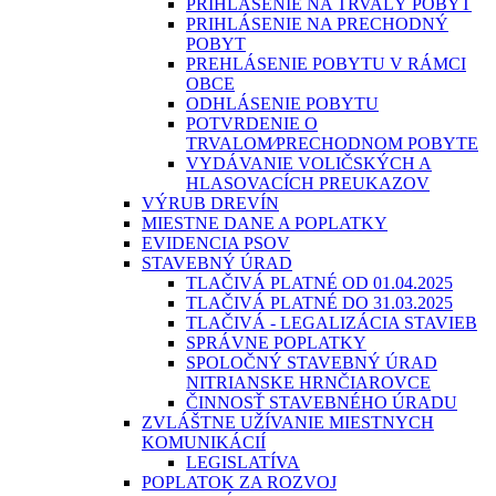
PRIHLÁSENIE NA TRVALÝ POBYT
PRIHLÁSENIE NA PRECHODNÝ
POBYT
PREHLÁSENIE POBYTU V RÁMCI
OBCE
ODHLÁSENIE POBYTU
POTVRDENIE O
TRVALOM⁄PRECHODNOM POBYTE
VYDÁVANIE VOLIČSKÝCH A
HLASOVACÍCH PREUKAZOV
VÝRUB DREVÍN
MIESTNE DANE A POPLATKY
EVIDENCIA PSOV
STAVEBNÝ ÚRAD
TLAČIVÁ PLATNÉ OD 01.04.2025
TLAČIVÁ PLATNÉ DO 31.03.2025
TLAČIVÁ - LEGALIZÁCIA STAVIEB
SPRÁVNE POPLATKY
SPOLOČNÝ STAVEBNÝ ÚRAD
NITRIANSKE HRNČIAROVCE
ČINNOSŤ STAVEBNÉHO ÚRADU
ZVLÁŠTNE UŽÍVANIE MIESTNYCH
KOMUNIKÁCIÍ
LEGISLATÍVA
POPLATOK ZA ROZVOJ