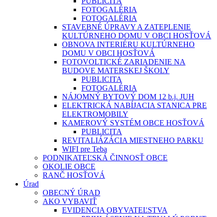
PUBLICITA
FOTOGALÉRIA
FOTOGALÉRIA
STAVEBNÉ ÚPRAVY A ZATEPLENIE
KULTÚRNEHO DOMU V OBCI HOSŤOVÁ
OBNOVA INTERIÉRU KULTÚRNEHO
DOMU V OBCI HOSŤOVÁ
FOTOVOLTICKÉ ZARIADENIE NA
BUDOVE MATERSKEJ ŠKOLY
PUBLICITA
FOTOGALÉRIA
NÁJOMNÝ BYTOVÝ DOM 12 b.j. JUH
ELEKTRICKÁ NABÍJACIA STANICA PRE
ELEKTROMOBILY
KAMEROVÝ SYSTÉM OBCE HOSŤOVÁ
PUBLICITA
REVITALIÁZÁCIA MIESTNEHO PARKU
WIFI pre Teba
PODNIKATEĽSKÁ ČINNOSŤ OBCE
OKOLIE OBCE
RANČ HOSŤOVÁ
Úrad
OBECNÝ ÚRAD
AKO VYBAVIŤ
EVIDENCIA OBYVATEĽSTVA