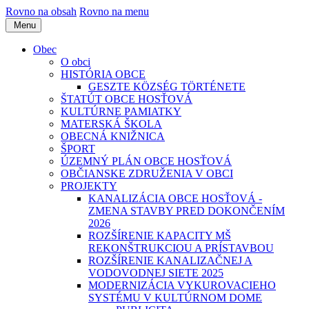
Rovno na obsah
Rovno na menu
Menu
Obec
O obci
HISTÓRIA OBCE
GESZTE KÖZSÉG TÖRTÉNETE
ŠTATÚT OBCE HOSŤOVÁ
KULTÚRNE PAMIATKY
MATERSKÁ ŠKOLA
OBECNÁ KNIŽNICA
ŠPORT
ÚZEMNÝ PLÁN OBCE HOSŤOVÁ
OBČIANSKE ZDRUŽENIA V OBCI
PROJEKTY
KANALIZÁCIA OBCE HOSŤOVÁ -
ZMENA STAVBY PRED DOKONČENÍM
2026
ROZŠÍRENIE KAPACITY MŠ
REKONŠTRUKCIOU A PRÍSTAVBOU
ROZŠÍRENIE KANALIZAČNEJ A
VODOVODNEJ SIETE 2025
MODERNIZÁCIA VYKUROVACIEHO
SYSTÉMU V KULTÚRNOM DOME