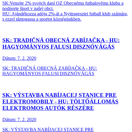
SK:Venujte 2% svojich daní OZ Obecnému futbalovému klubu a
podporte šport v našej obci.
HU: Ajándékozza adója 2%-át a Nyitragesztei futball klub számára,
s ezzel támogassa a sportot községünkben.
SK: TRADIČNÁ OBECNÁ ZABÍJAČKA - HU:
HAGYOMÁNYOS FALUSI DISZNÓVÁGÁS
Dátum:
7. 2. 2020
SK: TRADIČNÁ OBECNÁ ZABÍJAČKA - HU:
HAGYOMÁNYOS FALUSI DISZNÓVÁGÁS
SK: VÝSTAVBA NABÍJACEJ STANICE PRE
ELEKTROMOBILY - HU: TÖLTŐÁLLOMÁS
ELEKTROMOS AUTÓK RÉSZÉRE
Dátum:
7. 2. 2020
SK: VÝSTAVBA NABÍJACEJ STANICE PRE