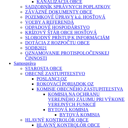
KANALIZÁCIA OBCE
SADZOBNÍK SPRÁVNYCH POPLATKOV
ZÁVÄZNÉ DOKUMENTY OBCE
POZEMKOVÉ ÚPRAVY k.ú. HOSŤOVÁ
VOĽBY A REFERENDÁ
ODPADOVÉ HOSPODÁRSTVO
KRÍZOVÝ ŠTÁB OBCE HOSŤOVÁ
SLOBODNÝ PRÍSTUP K INFORMÁCIÁM
DOTÁCIA Z ROZPOČTU OBCE
SODB2021
OZNAMOVANIE PROTISPOLOČENSKEJ
ČINNOSTI
Samospráva
STAROSTA OBCE
OBECNÉ ZASTUPITEĽSTVO
POSLANCI OZ
ROKOVACÍ PORIADOK OZ
KOMISIE OBECNÉHO ZASTUPITEĽSTVA
KOMISIA NA OCHRANU
VEREJNÉHO ZÁUJMU PRI VÝKONE
VEREJNÝCH FUNKCIÍ
BYTOVÁ KOMISIA
BYTOVÁ KOMISIA
HLAVNÝ KONTROLÓR OBCE
HLAVNÝ KONTROLÓR OBCE