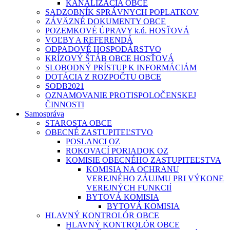
KANALIZÁCIA OBCE
SADZOBNÍK SPRÁVNYCH POPLATKOV
ZÁVÄZNÉ DOKUMENTY OBCE
POZEMKOVÉ ÚPRAVY k.ú. HOSŤOVÁ
VOĽBY A REFERENDÁ
ODPADOVÉ HOSPODÁRSTVO
KRÍZOVÝ ŠTÁB OBCE HOSŤOVÁ
SLOBODNÝ PRÍSTUP K INFORMÁCIÁM
DOTÁCIA Z ROZPOČTU OBCE
SODB2021
OZNAMOVANIE PROTISPOLOČENSKEJ
ČINNOSTI
Samospráva
STAROSTA OBCE
OBECNÉ ZASTUPITEĽSTVO
POSLANCI OZ
ROKOVACÍ PORIADOK OZ
KOMISIE OBECNÉHO ZASTUPITEĽSTVA
KOMISIA NA OCHRANU
VEREJNÉHO ZÁUJMU PRI VÝKONE
VEREJNÝCH FUNKCIÍ
BYTOVÁ KOMISIA
BYTOVÁ KOMISIA
HLAVNÝ KONTROLÓR OBCE
HLAVNÝ KONTROLÓR OBCE