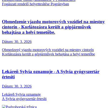
Fogászati rendelő helyettesítése Pogrányban
Obmedzenie vjazdu motorových vozidiel na miestny
cintorín - Korlátozásra került a gépjárművek
behajtása a helyi temetőbe.
Dátum:
30. 3. 2026
Obmedzený vjazdu motorových vozidiel na miestny cintorín
Korlátozásra került a gépjárművek behajtása a helyi temetőbe
Lekáreň Sylvia oznamuje - A Sylvia gyógyszertár
értesíti
Dátum:
30. 3. 2026
Lekáreň Sylvia oznamuje
A Sylvia gyógyszertár értesíti