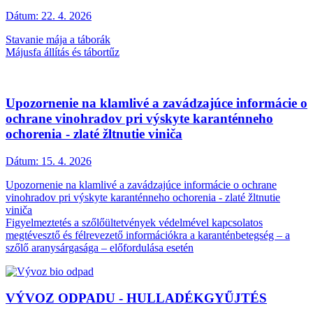
Dátum:
22. 4. 2026
Stavanie mája a táborák
Májusfa állítás és tábortűz
Upozornenie na klamlivé a zavádzajúce informácie o
ochrane vinohradov pri výskyte karanténneho
ochorenia - zlaté žltnutie viniča
Dátum:
15. 4. 2026
Upozornenie na klamlivé a zavádzajúce informácie o ochrane
vinohradov pri výskyte karanténneho ochorenia - zlaté žltnutie
viniča
Figyelmeztetés a szőlőültetvények védelmével kapcsolatos
megtévesztő és félrevezető információkra a karanténbetegség – a
szőlő aranysárgasága – előfordulása esetén
VÝVOZ ODPADU - HULLADÉKGYŰJTÉS