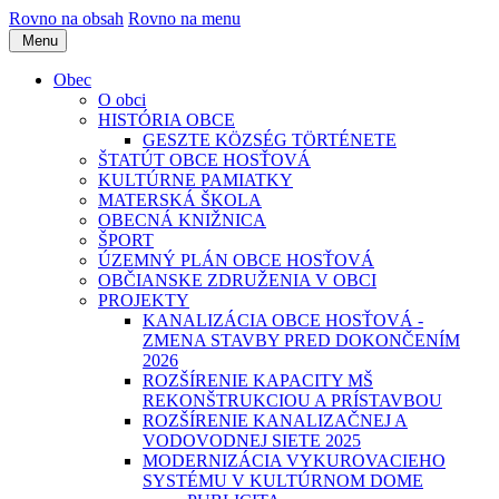
Rovno na obsah
Rovno na menu
Menu
Obec
O obci
HISTÓRIA OBCE
GESZTE KÖZSÉG TÖRTÉNETE
ŠTATÚT OBCE HOSŤOVÁ
KULTÚRNE PAMIATKY
MATERSKÁ ŠKOLA
OBECNÁ KNIŽNICA
ŠPORT
ÚZEMNÝ PLÁN OBCE HOSŤOVÁ
OBČIANSKE ZDRUŽENIA V OBCI
PROJEKTY
KANALIZÁCIA OBCE HOSŤOVÁ -
ZMENA STAVBY PRED DOKONČENÍM
2026
ROZŠÍRENIE KAPACITY MŠ
REKONŠTRUKCIOU A PRÍSTAVBOU
ROZŠÍRENIE KANALIZAČNEJ A
VODOVODNEJ SIETE 2025
MODERNIZÁCIA VYKUROVACIEHO
SYSTÉMU V KULTÚRNOM DOME