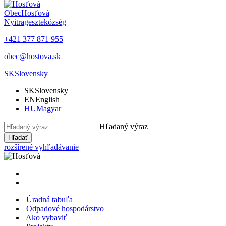
Obec
Hosťová
Nyitrageszte
község
+421 377 871 955
obec@hostova.sk
SK
Slovensky
SK
Slovensky
EN
English
HU
Magyar
Hľadaný výraz
Hľadať
rozšírené vyhľadávanie
Úradná tabuľa
Odpadové hospodárstvo
Ako vybaviť