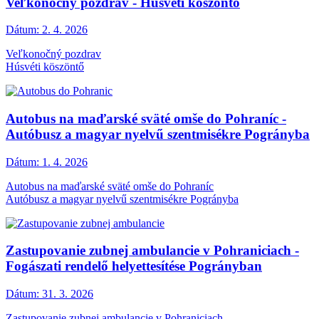
Veľkonočný pozdrav - Húsvéti köszöntő
Dátum:
2. 4. 2026
Veľkonočný pozdrav
Húsvéti köszöntő
Autobus na maďarské sväté omše do Pohraníc -
Autóbusz a magyar nyelvű szentmisékre Pogrányba
Dátum:
1. 4. 2026
Autobus na maďarské sväté omše do Pohraníc
Autóbusz a magyar nyelvű szentmisékre Pogrányba
Zastupovanie zubnej ambulancie v Pohraniciach -
Fogászati rendelő helyettesítése Pogrányban
Dátum:
31. 3. 2026
Zastupovanie zubnej ambulancie v Pohraniciach