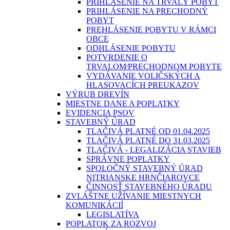
PRIHLÁSENIE NA TRVALÝ POBYT
PRIHLÁSENIE NA PRECHODNÝ
POBYT
PREHLÁSENIE POBYTU V RÁMCI
OBCE
ODHLÁSENIE POBYTU
POTVRDENIE O
TRVALOM⁄PRECHODNOM POBYTE
VYDÁVANIE VOLIČSKÝCH A
HLASOVACÍCH PREUKAZOV
VÝRUB DREVÍN
MIESTNE DANE A POPLATKY
EVIDENCIA PSOV
STAVEBNÝ ÚRAD
TLAČIVÁ PLATNÉ OD 01.04.2025
TLAČIVÁ PLATNÉ DO 31.03.2025
TLAČIVÁ - LEGALIZÁCIA STAVIEB
SPRÁVNE POPLATKY
SPOLOČNÝ STAVEBNÝ ÚRAD
NITRIANSKE HRNČIAROVCE
ČINNOSŤ STAVEBNÉHO ÚRADU
ZVLÁŠTNE UŽÍVANIE MIESTNYCH
KOMUNIKÁCIÍ
LEGISLATÍVA
POPLATOK ZA ROZVOJ