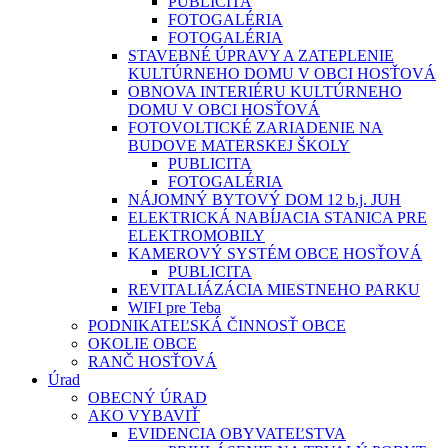
PUBLICITA
FOTOGALÉRIA
FOTOGALÉRIA
STAVEBNÉ ÚPRAVY A ZATEPLENIE
KULTÚRNEHO DOMU V OBCI HOSŤOVÁ
OBNOVA INTERIÉRU KULTÚRNEHO
DOMU V OBCI HOSŤOVÁ
FOTOVOLTICKÉ ZARIADENIE NA
BUDOVE MATERSKEJ ŠKOLY
PUBLICITA
FOTOGALÉRIA
NÁJOMNÝ BYTOVÝ DOM 12 b.j. JUH
ELEKTRICKÁ NABÍJACIA STANICA PRE
ELEKTROMOBILY
KAMEROVÝ SYSTÉM OBCE HOSŤOVÁ
PUBLICITA
REVITALIÁZÁCIA MIESTNEHO PARKU
WIFI pre Teba
PODNIKATEĽSKÁ ČINNOSŤ OBCE
OKOLIE OBCE
RANČ HOSŤOVÁ
Úrad
OBECNÝ ÚRAD
AKO VYBAVIŤ
EVIDENCIA OBYVATEĽSTVA