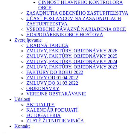
ČINNOSŤ HLAVNÉHO KONTROLÓRA
OBCE
ZASADNUTIA OBECNÉHO ZASTUPITEĽSTVA
ÚČASŤ POSLANCOV NA ZASADNUTIACH
ZASTUPITEĽSTVA
VŠEOBECNE ZÁVÄZNÉ NARIADENIA OBCE
HOSPODÁRENIE OBCE HOSŤOVÁ
Zverejňovanie
ÚRADNÁ TABUĽA
ZMLUVY, FAKTÚRY, OBJEDNÁVKY 2026
ZMLUVY, FAKTÚRY, OBJEDNÁVKY 2025
ZMLUVY, FAKTÚRY, OBJEDNÁVKY 2024
ZMLUVY, FAKTÚRY, OBJEDNÁVKY 2023
FAKTÚRY DO ROKU 2022
ZMLUVY OD 01.04.2022
ZMLUVY DO 31.03.2022
OBJEDNÁVKY
VEREJNÉ OBSTARÁVANIE
Udalosti
AKTUALITY
KALENDÁR PODUJATÍ
FOTOGALÉRIA
ZLATÉ ŽLTNUTIE VINIČA
Kontakt