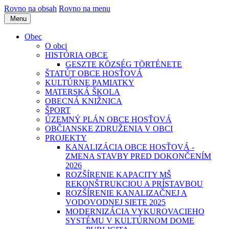
Rovno na obsah
Rovno na menu
Menu
Obec
O obci
HISTÓRIA OBCE
GESZTE KÖZSÉG TÖRTÉNETE
ŠTATÚT OBCE HOSŤOVÁ
KULTÚRNE PAMIATKY
MATERSKÁ ŠKOLA
OBECNÁ KNIŽNICA
ŠPORT
ÚZEMNÝ PLÁN OBCE HOSŤOVÁ
OBČIANSKE ZDRUŽENIA V OBCI
PROJEKTY
KANALIZÁCIA OBCE HOSŤOVÁ -
ZMENA STAVBY PRED DOKONČENÍM
2026
ROZŠÍRENIE KAPACITY MŠ
REKONŠTRUKCIOU A PRÍSTAVBOU
ROZŠÍRENIE KANALIZAČNEJ A
VODOVODNEJ SIETE 2025
MODERNIZÁCIA VYKUROVACIEHO
SYSTÉMU V KULTÚRNOM DOME