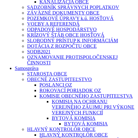
KANALIZÁCIA OBCE
SADZOBNÍK SPRÁVNYCH POPLATKOV
ZÁVÄZNÉ DOKUMENTY OBCE
POZEMKOVÉ ÚPRAVY k.ú. HOSŤOVÁ
VOĽBY A REFERENDÁ
ODPADOVÉ HOSPODÁRSTVO
KRÍZOVÝ ŠTÁB OBCE HOSŤOVÁ
SLOBODNÝ PRÍSTUP K INFORMÁCIÁM
DOTÁCIA Z ROZPOČTU OBCE
SODB2021
OZNAMOVANIE PROTISPOLOČENSKEJ
ČINNOSTI
Samospráva
STAROSTA OBCE
OBECNÉ ZASTUPITEĽSTVO
POSLANCI OZ
ROKOVACÍ PORIADOK OZ
KOMISIE OBECNÉHO ZASTUPITEĽSTVA
KOMISIA NA OCHRANU
VEREJNÉHO ZÁUJMU PRI VÝKONE
VEREJNÝCH FUNKCIÍ
BYTOVÁ KOMISIA
BYTOVÁ KOMISIA
HLAVNÝ KONTROLÓR OBCE
HLAVNÝ KONTROLÓR OBCE