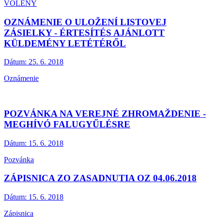
VOLENÝ
OZNÁMENIE O ULOŽENÍ LISTOVEJ
ZÁSIELKY - ÉRTESÍTÉS AJÁNLOTT
KÜLDEMÉNY LETÉTÉRŐL
Dátum:
25. 6. 2018
Oznámenie
POZVÁNKA NA VEREJNÉ ZHROMAŽDENIE -
MEGHÍVÓ FALUGYŰLÉSRE
Dátum:
15. 6. 2018
Pozvánka
ZÁPISNICA ZO ZASADNUTIA OZ 04.06.2018
Dátum:
15. 6. 2018
Zápisnica