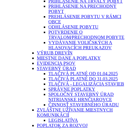
PRIHLÁSENIE NA TRVALÝ POBYT
PRIHLÁSENIE NA PRECHODNÝ
POBYT
PREHLÁSENIE POBYTU V RÁMCI
OBCE
ODHLÁSENIE POBYTU
POTVRDENIE O
TRVALOM⁄PRECHODNOM POBYTE
VYDÁVANIE VOLIČSKÝCH A
HLASOVACÍCH PREUKAZOV
VÝRUB DREVÍN
MIESTNE DANE A POPLATKY
EVIDENCIA PSOV
STAVEBNÝ ÚRAD
TLAČIVÁ PLATNÉ OD 01.04.2025
TLAČIVÁ PLATNÉ DO 31.03.2025
TLAČIVÁ - LEGALIZÁCIA STAVIEB
SPRÁVNE POPLATKY
SPOLOČNÝ STAVEBNÝ ÚRAD
NITRIANSKE HRNČIAROVCE
ČINNOSŤ STAVEBNÉHO ÚRADU
ZVLÁŠTNE UŽÍVANIE MIESTNYCH
KOMUNIKÁCIÍ
LEGISLATÍVA
POPLATOK ZA ROZVOJ