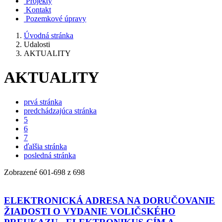
Projekty
Kontakt
Pozemkové úpravy
Úvodná stránka
Udalosti
AKTUALITY
AKTUALITY
prvá stránka
predchádzajúca stránka
5
6
7
ďalšia stránka
posledná stránka
Zobrazené
601
-
698
z 698
ELEKTRONICKÁ ADRESA NA DORUČOVANIE
ŽIADOSTI O VYDANIE VOLIČSKÉHO