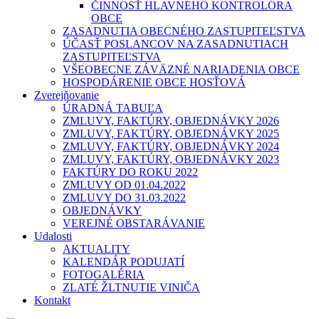
ČINNOSŤ HLAVNÉHO KONTROLÓRA
OBCE
ZASADNUTIA OBECNÉHO ZASTUPITEĽSTVA
ÚČASŤ POSLANCOV NA ZASADNUTIACH
ZASTUPITEĽSTVA
VŠEOBECNE ZÁVÄZNÉ NARIADENIA OBCE
HOSPODÁRENIE OBCE HOSŤOVÁ
Zverejňovanie
ÚRADNÁ TABUĽA
ZMLUVY, FAKTÚRY, OBJEDNÁVKY 2026
ZMLUVY, FAKTÚRY, OBJEDNÁVKY 2025
ZMLUVY, FAKTÚRY, OBJEDNÁVKY 2024
ZMLUVY, FAKTÚRY, OBJEDNÁVKY 2023
FAKTÚRY DO ROKU 2022
ZMLUVY OD 01.04.2022
ZMLUVY DO 31.03.2022
OBJEDNÁVKY
VEREJNÉ OBSTARÁVANIE
Udalosti
AKTUALITY
KALENDÁR PODUJATÍ
FOTOGALÉRIA
ZLATÉ ŽLTNUTIE VINIČA
Kontakt