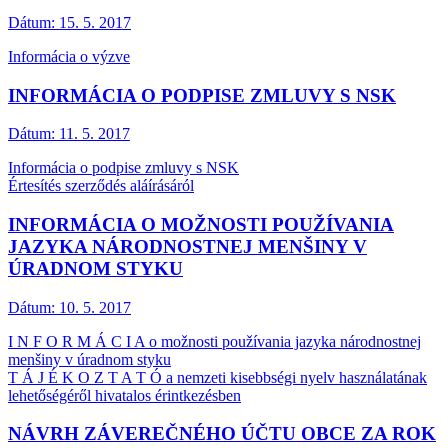
Dátum:
15. 5. 2017
Informácia o výzve
INFORMÁCIA O PODPISE ZMLUVY S NSK
Dátum:
11. 5. 2017
Informácia o podpise zmluvy s NSK
Értesítés szerződés aláírásáról
INFORMÁCIA O MOŽNOSTI POUŽÍVANIA
JAZYKA NÁRODNOSTNEJ MENŠINY V
ÚRADNOM STYKU
Dátum:
10. 5. 2017
I N F O R M Á C I A o možnosti používania jazyka národnostnej
menšiny v úradnom styku
T Á J É K O Z T A T Ó a nemzeti kisebbségi nyelv használatának
lehetőségéről hivatalos érintkezésben
NÁVRH ZÁVEREČNÉHO ÚČTU OBCE ZA ROK