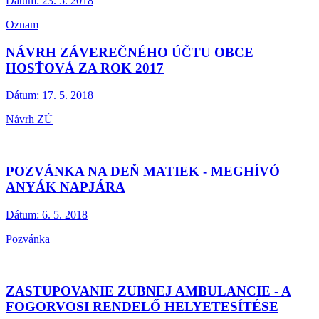
Dátum:
23. 5. 2018
Oznam
NÁVRH ZÁVEREČNÉHO ÚČTU OBCE
HOSŤOVÁ ZA ROK 2017
Dátum:
17. 5. 2018
Návrh ZÚ
POZVÁNKA NA DEŇ MATIEK - MEGHÍVÓ
ANYÁK NAPJÁRA
Dátum:
6. 5. 2018
Pozvánka
ZASTUPOVANIE ZUBNEJ AMBULANCIE - A
FOGORVOSI RENDELŐ HELYETESÍTÉSE