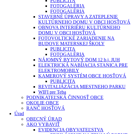
PUBLICITA
FOTOGALÉRIA
FOTOGALÉRIA
STAVEBNÉ ÚPRAVY A ZATEPLENIE
KULTÚRNEHO DOMU V OBCI HOSŤOVÁ
OBNOVA INTERIÉRU KULTÚRNEHO
DOMU V OBCI HOSŤOVÁ
FOTOVOLTICKÉ ZARIADENIE NA
BUDOVE MATERSKEJ ŠKOLY
PUBLICITA
FOTOGALÉRIA
NÁJOMNÝ BYTOVÝ DOM 12 b.j. JUH
ELEKTRICKÁ NABÍJACIA STANICA PRE
ELEKTROMOBILY
KAMEROVÝ SYSTÉM OBCE HOSŤOVÁ
PUBLICITA
REVITALIÁZÁCIA MIESTNEHO PARKU
WIFI pre Teba
PODNIKATEĽSKÁ ČINNOSŤ OBCE
OKOLIE OBCE
RANČ HOSŤOVÁ
Úrad
OBECNÝ ÚRAD
AKO VYBAVIŤ
EVIDENCIA OBYVATEĽSTVA