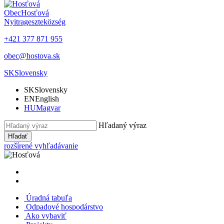
Obec
Hosťová
Nyitrageszte
község
+421 377 871 955
obec@hostova.sk
SK
Slovensky
SK
Slovensky
EN
English
HU
Magyar
Hľadaný výraz
Hľadať
rozšírené vyhľadávanie
Úradná tabuľa
Odpadové hospodárstvo
Ako vybaviť